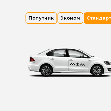
Попутчик
Эконом
Стандар