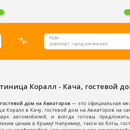
Куда
стиница Коралл - Кача, гостевой д
, гостевой дом на Авиаторов
— это официальная меж
ца Коралл в Качу, гостевой дом на Авиаторов на с
парк автомобилей, и всегда готовы предложит
ким ценам в Крыму! Например, такси из Ялты, гост
есто на комфортабельном минивэне или микроавтобус