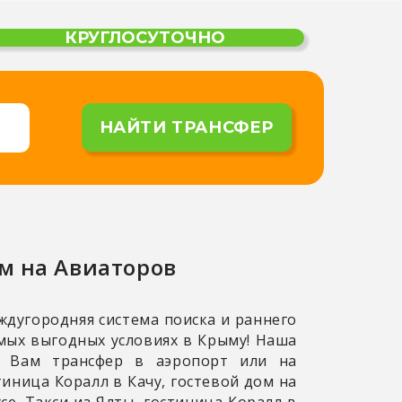
НАЙТИ ТРАНСФЕР
ом на Авиаторов
дугородняя система поиска и раннего
амых выгодных условиях в Крыму! Наша
ь Вам трансфер в аэропорт или на
иница Коралл в Качу, гостевой дом на
е. Такси из Ялты, гостиница Коралл в